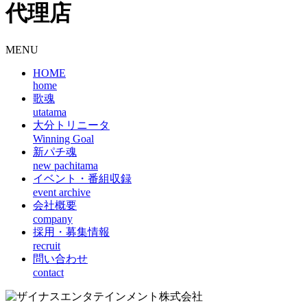
代理店
MENU
HOME
home
歌魂
utatama
大分トリニータ
Winning Goal
新パチ魂
new pachitama
イベント・番組収録
event archive
会社概要
company
採用・募集情報
recruit
問い合わせ
contact